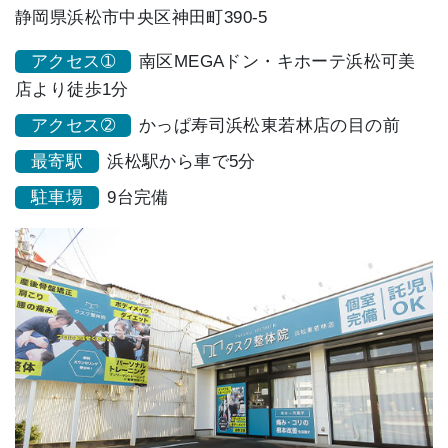
静岡県浜松市中央区神田町390-5
アクセス➀
南区MEGAドン・キホーテ浜松可美
店より徒歩1分
アクセス➁
かっぱ寿司浜松東若林店の目の前
最寄駅
浜松駅から車で5分
駐車場
9台完備